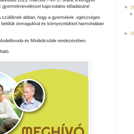
c gyermekneveléssel kapcsolatos előadására!
▼
2
a szülőknek abban, hogy a gyermekek egészséges
jon belőlük önmagukkal és környezetükkel harmóniában
►
2
Modellóvoda és Minibölcsőde rendezésében.
ható.