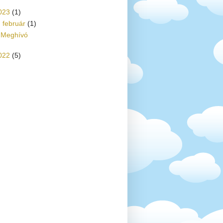
023
(1)
▼
február
(1)
Meghívó
022
(5)