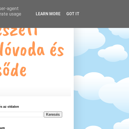
user-agent
erate usage
LEARN MORE
GOT IT
s az oldalon
vum