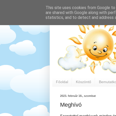
This site uses cookies from Google to d
are shared with Google along with perf
statistics, and to detect and address 
Főoldal
Köszöntő
Bemutatk
2023. február 18., szombat
Meghívó
Szeretettel meghívunk minden érd