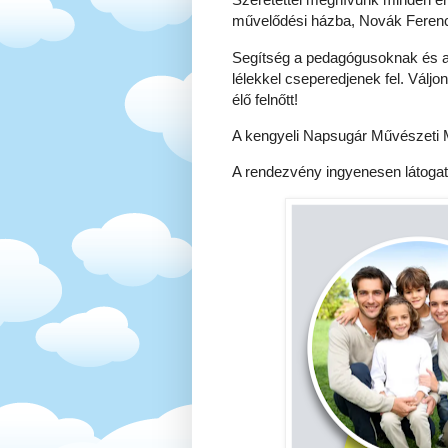
művelődési házba, Novák Feren
Segítség a pedagógusoknak és 
lélekkel cseperedjenek fel. Vál
élő felnőtt!
A kengyeli Napsugár Művészeti 
A rendezvény ingyenesen látogat