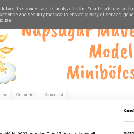
eliver its services and to analyze traffic. Your IP address and 
ormance and security metrics to ensure quality of service, gen
abuse.
ozás
Csoportok
Kapcsolat
Keresé
Archí
eklődőt 2023. március 7-én 17 órára, a kengyeli